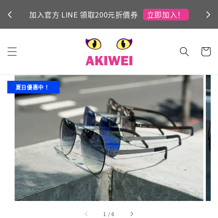
立即加入！
加入官方 LINE 領取200元折價券
Ni
夏日優惠中 ！
1
/
6