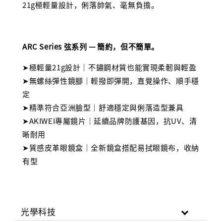
21g極輕量設計，俐落帥氣、毫無負擔。
ARC Series 弦系列
— 簡約，但不簡單。
➤極輕量21g設計｜不鏽鋼材質也能實現柔韌與輕盈
➤無螺絲彈性鏡腳｜輕撥即彈開，直覺操作、順手穩
定
➤精準符合亞洲臉型｜舒適穩定與俐落造型兼具
➤AKIWEI專屬鏡片｜延續品牌防護基因，抗UV、清
晰耐用
➤質感皮革眼鏡盒｜全新鏡盒搭配易拭眼鏡布，收納
有型
光學科技