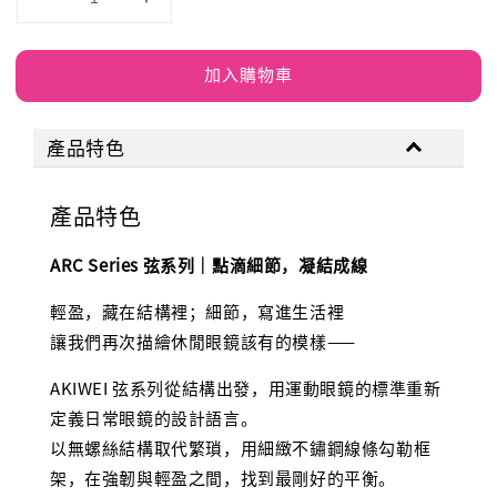
加入購物車
產品特色
產品特色
ARC Series 弦系列｜點滴細節，凝結成線
輕盈，藏在結構裡；細節，寫進生活裡
讓我們再次描繪休閒眼鏡該有的模樣——
AKIWEI 弦系列從結構出發，用運動眼鏡的標準重新
定義日常眼鏡的設計語言。
以無螺絲結構取代繁瑣，用細緻不鏽鋼線條勾勒框
架，在強韌與輕盈之間，找到最剛好的平衡。