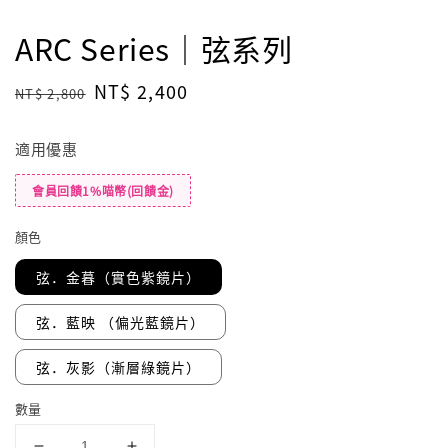
ARC Series｜弦系列
Regular
Sale
NT$ 2,400
NT$ 2,800
price
price
適用優惠
會員回饋1%喵幣(回饋金)
顏色
弦．金暮（實色紫鏡片）
弦．藍映 （偏光藍鏡片）
弦．灰影（漸層綠鏡片）
數量