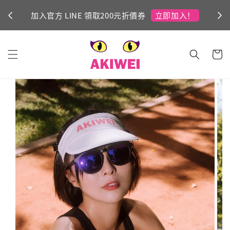
立即加入！
加入官方 LINE 領取200元折價券
Ni