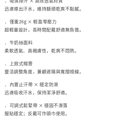
．
吸濕排汗 × 高效透氣材質
迅速導出汗水，維持額頭乾爽不黏膩。
．
僅重26g × 輕盈零壓力
超輕量設計，長時間配戴舒適無負擔。
．
牛奶絲面料
柔軟透氣、高親膚性，乾爽不悶熱。
．
上掀式帽簷
靈活調整角度，兼顧遮陽與寬闊視線。
．
內置止汗帶 × 穩定防滑
迅速吸收汗水，保持潔淨舒適。
．
可調式鬆緊帶 × 穩固不滑落
服貼穩定；反戴可作頭巾使用。