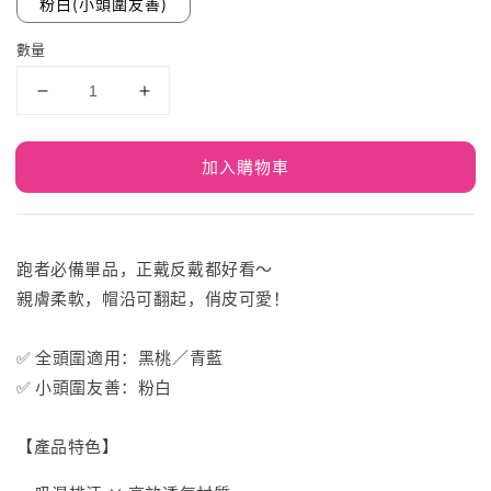
粉白(小頭圍友善)
數量
加入購物車
跑者必備單品，正戴反戴都好看～
親膚柔軟，帽沿可翻起，俏皮可愛！
✅ 全頭圍適用：黑桃／青藍
✅ 小頭圍友善：粉白
【產品特色】