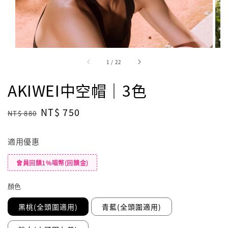
1
/
22
AKIWEI中空帽｜3色
Regular
Sale
NT$ 750
NT$ 880
price
price
適用優惠
會員回饋1%喵幣(回饋金)
顏色
黑桃(全頭圍適用)
青藍(全頭圍適用)