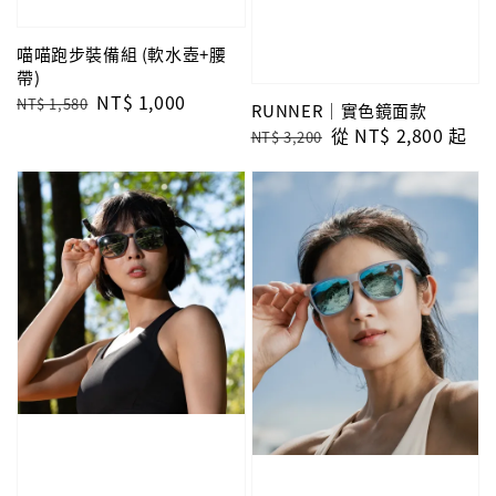
喵喵跑步裝備組 (軟水壺+腰
帶)
Regular
Sale
NT$ 1,000
NT$ 1,580
RUNNER｜實色鏡面款
price
price
Regular
Sale
從
NT$ 2,800
起
NT$ 3,200
price
price