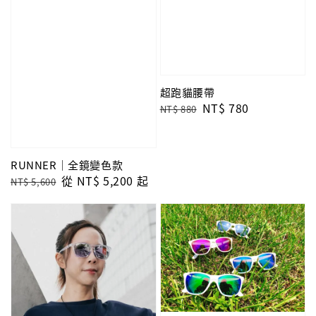
超跑貓腰帶
Regular
Sale
NT$ 780
NT$ 880
price
price
RUNNER｜全鏡變色款
Regular
Sale
從
NT$ 5,200
起
NT$ 5,600
price
price