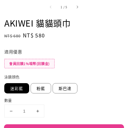
1
/
5
AKIWEI 貓貓頭巾
Regular
Sale
NT$ 580
NT$ 680
price
price
適用優惠
會員回饋1%喵幣(回饋金)
泳鏡顔色
迷彩藍
粉藍
斯巴達
數量