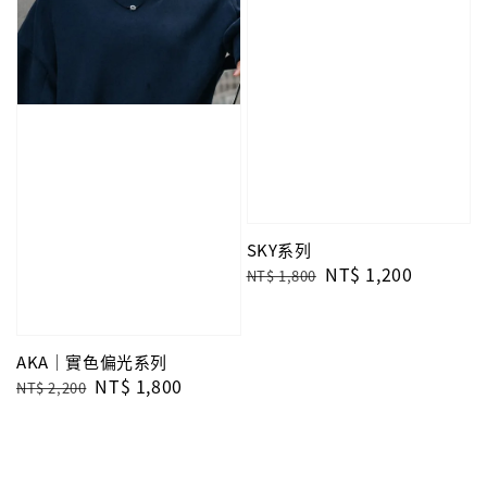
SKY系列
Regular
Sale
NT$ 1,200
NT$ 1,800
price
price
AKA｜實色偏光系列
Regular
Sale
NT$ 1,800
NT$ 2,200
price
price