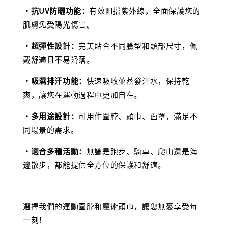
‧抗UV防曬功能：
有效阻擋紫外線，全面保護您的
肌膚免受陽光傷害。
‧超彈性設計：
完美貼合不同臉型和頭部尺寸，佩
戴舒適且不易滑落。
‧吸濕排汗功能：
快速吸收並蒸發汗水，保持乾
爽，讓您在運動過程中更加自在。
‧多用途設計：
可用作圍脖、頭巾、面罩，滿足不
同場景的需求。
‧適合多種活動：
無論是跑步、騎車、爬山還是海
邊散步，都能提供全方位的保護和舒適。
選擇我們的運動圍脖和魔術頭巾，讓您無憂享受每
一刻！