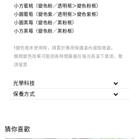
小方蜜桃（變色粉／
透明框＞
變色粉框）
小圓葡萄（變色紫／
透明框＞
變色紫框）
小圓黑莓（變色粉／黑粉框）
小方黑莓（變色粉／黑粉框）
❗變色框未使用時，請置於專用保護盒內或陰暗處，
鏡框變色效果可能因長時間暴露在強光高溫下衰退，敬
請留意
光學科技
保養方式
猜你喜歡