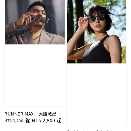
RUNNER MAX｜大臉救星
Regular
Sale
從
NT$ 2,800
起
NT$ 3,200
price
price