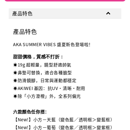
產品特色
產品特色
AKA SUMMER VIBES 盛夏新色登場啦！
甜甜價格，質感不打折：
☀️19g 超輕量，鏡型舒適帥氣
☀️鼻墊可替換，適合各種臉型
☀️防滑鏡腳，日常與運動都穩定
☀️AKIWEI 基因：抗UV・清晰・耐用
☀️除「小方澄橙」外，全系列偏光
六款顏色任你搭：
【New!】小方－天藍（變色藍／透明框＞變藍框）
【
New!
】小方－葡萄（變色紫／
透明框＞
變紫框）