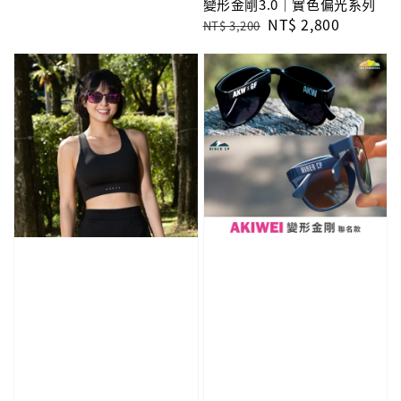
變形金剛3.0｜實色偏光系列
Regular
Sale
NT$ 2,800
NT$ 3,200
price
price