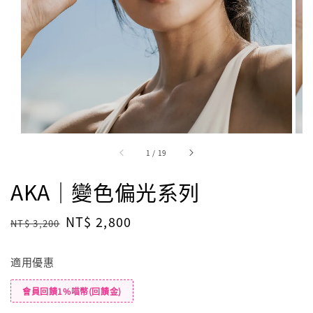
1
/
19
AKA｜變色偏光系列
Regular
Sale
NT$ 2,800
NT$ 3,200
price
price
適用優惠
會員回饋1%喵幣(回饋金)