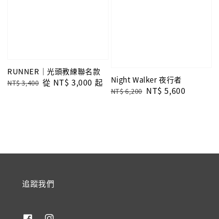
RUNNER｜光頭教練聯名款
Night Walker 夜行者
Regular
Sale
從
NT$ 3,000
起
NT$ 3,400
Regular
Sale
NT$ 5,600
NT$ 6,200
price
price
price
price
追蹤我們