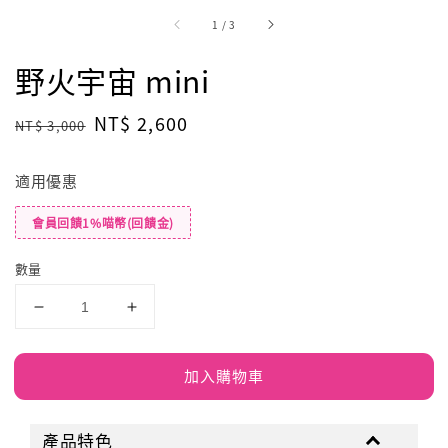
1
/
3
野火宇宙 mini
Regular
Sale
NT$ 2,600
NT$ 3,000
price
price
適用優惠
會員回饋1%喵幣(回饋金)
數量
加入購物車
產品特色