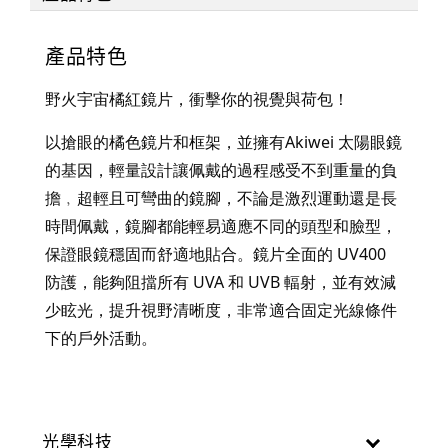
產品特色
野火宇宙橘紅鏡片，衝擊你的視覺與荷包！
以搶眼的橘色鏡片和框架，並擁有Akiwei 太陽眼鏡
的基因，輕量設計讓佩戴的過程感受不到重量的負
擔﹐超輕且可彎曲的鏡腳，不論是激烈運動還是長
時間佩戴，鏡腳都能輕易適應不同的頭型和臉型，
保證眼鏡穩固而舒適地貼合。鏡片全面的 UV400 
防護，能夠阻擋所有 UVA 和 UVB 輻射，並有效減
少眩光，提升視野清晰度，非常適合固定光線條件
下的戶外活動。
光學科技