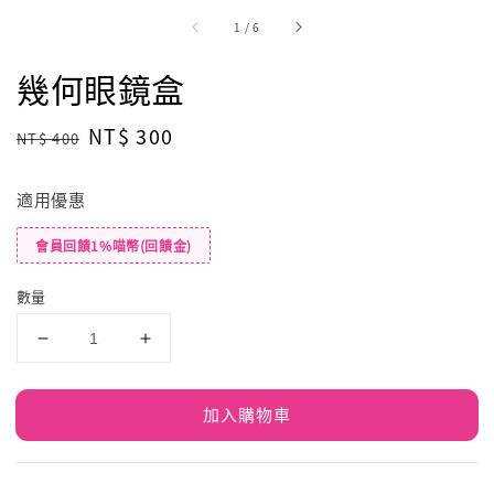
1
/
6
幾何眼鏡盒
Regular
Sale
NT$ 300
NT$ 400
price
price
適用優惠
會員回饋1%喵幣(回饋金)
數量
加入購物車