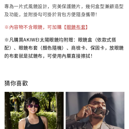
專為一片式風鏡設計，完美保護鏡片，幾何盒型兼顧造型
及功能，並附掛勾可掛於背包方便隨身攜帶！
※內容物不含眼鏡，可加購【
眼鏡布套
】
※凡購買AKIWEI太陽眼鏡均附贈：眼鏡盒（依款式搭
配）、眼鏡布套（顏色隨機）、商檢卡、保固卡，放眼鏡
的布套就是拭鏡布，可使用內層直接擦拭！
猜你喜歡