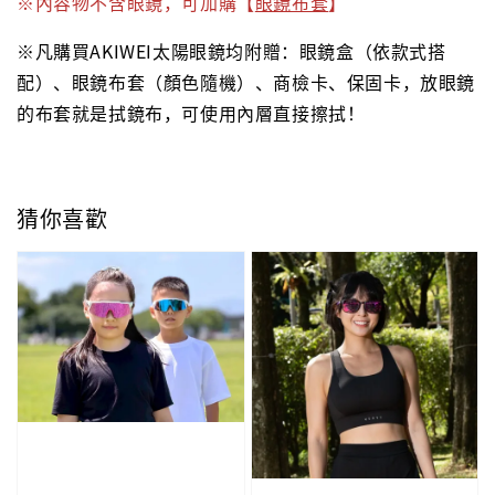
※內容物不含眼鏡，可加購【
眼鏡布套
】
※凡購買AKIWEI太陽眼鏡均附贈：眼鏡盒（依款式搭
配）、眼鏡布套（顏色隨機）、商檢卡、保固卡，放眼鏡
的布套就是拭鏡布，可使用內層直接擦拭！
猜你喜歡