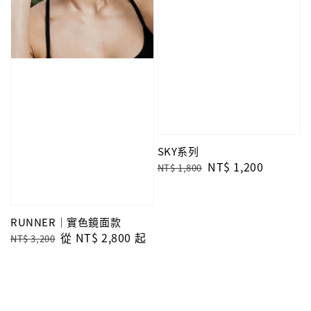
SKY系列
Regular
Sale
NT$ 1,200
NT$ 1,800
price
price
RUNNER｜實色鏡面款
Regular
Sale
從
NT$ 2,800
起
NT$ 3,200
price
price