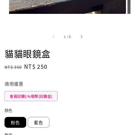
1
/
6
貓貓眼鏡盒
Regular
Sale
NT$ 250
NT$ 350
price
price
適用優惠
會員回饋1%喵幣(回饋金)
顏色
粉色
藍色
數量