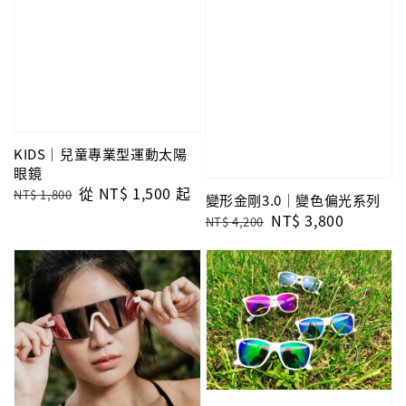
KIDS｜兒童專業型運動太陽
眼鏡
Regular
Sale
從
NT$ 1,500
起
NT$ 1,800
變形金剛3.0｜變色偏光系列
price
price
Regular
Sale
NT$ 3,800
NT$ 4,200
price
price