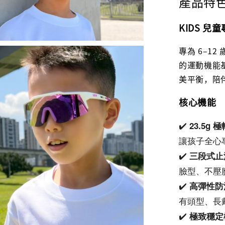
產品特
KIDS 
專為 6–1
的運動機能
美平衡，陪
核心機能
✔️ 
23.5g 
讓孩子全心
✔️ 
三段式止
臉型、不壓
✔️ 
高彈性防
有頭型、長
✔️ 
極致穩定