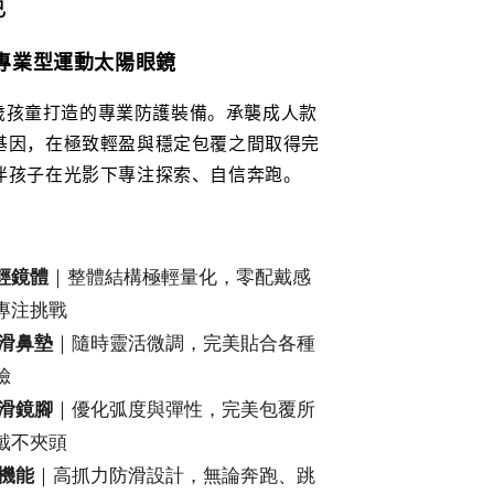
色
兒童專業型運動太陽眼鏡
2 歲孩童打造的專業防護裝備。承襲成人款
基因，在極致輕盈與穩定包覆之間取得完
伴孩子在光影下專注探索、自信奔跑。
｜整體結構極輕量化，零配戴感
極輕鏡體
專注挑戰
｜隨時靈活微調，完美貼合各種
滑鼻墊
臉
｜優化弧度與彈性，完美包覆所
滑鏡腳
戴不夾頭
｜高抓力防滑設計，無論奔跑、跳
機能