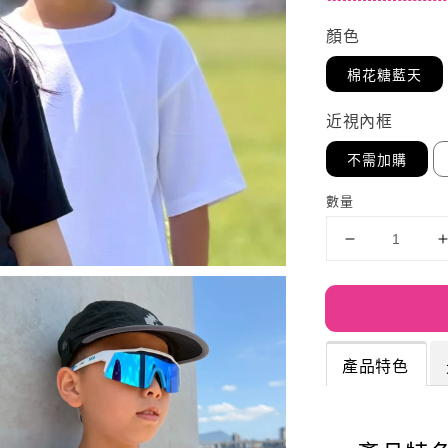
顏色
棉花糖藍天
近視內框
不需加購
數量
產品特色