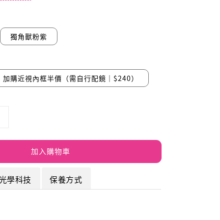
獨角獸粉紫
加購近視內框半價（需自行配鏡｜$240）
加入購物車
光學科技
保養方式