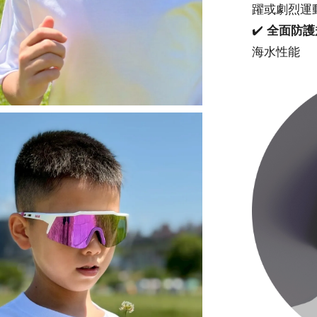
躍或劇烈運
✔️ 
全面防護
海水性能