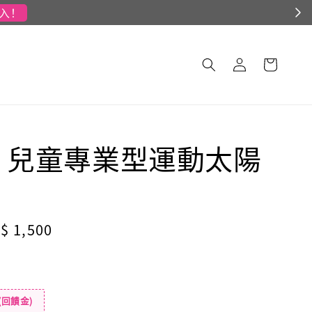
S｜兒童專業型運動太陽
le
$ 1,500
ice
(回饋金)