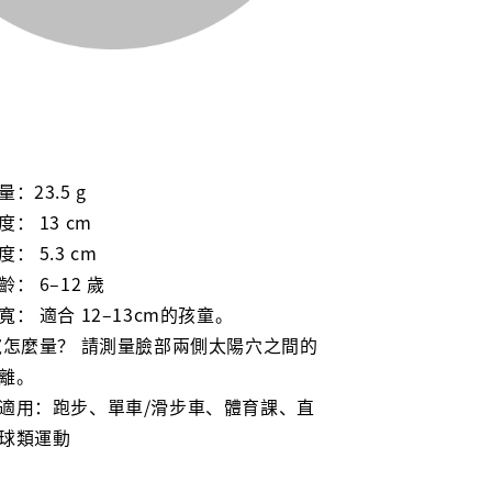
：23.5 g
： 13 cm
： 5.3 cm
： 6–12 歲
寬： 適合 12–13cm的孩童。
臉寬怎麼量？ 請測量臉部兩側太陽穴之間的
離。
適用：跑步
、
單車/滑步車、體育課、直
球類運動