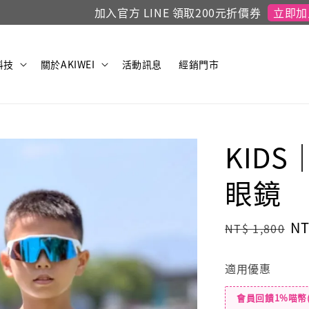
立即加入！
加入官方 LINE 領取200元折價券
科技
關於AKIWEI
活動訊息
經銷門市
KID
眼鏡
Regular
Sa
NT
NT$ 1,800
price
pr
適用優惠
會員回饋1%喵幣