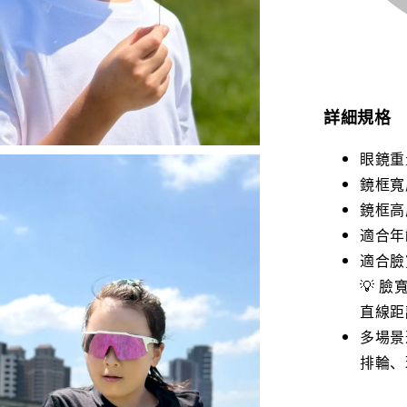
詳細規格
眼鏡重量
鏡框寬度
鏡框高度
適合年齡
適合臉
💡 
直線距
多場景
排輪、