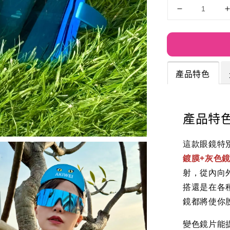
產品特色
產品特
這款眼鏡特
鍍膜+灰色
射，
從內向
搭還是在各
鏡都將使你
變色鏡片能