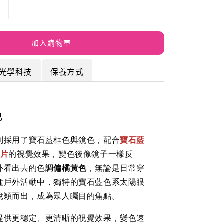
加入購物車
光學科技
保養方式
色
別採用了寶石藍框色與鏡色，
配合
寶石藍
鏡片
的視覺效果，變色後像鏡子一樣反
外看出去的色調
偏橘黃色
，無論是日常穿
種戶外活動中，獨特的寶石藍色系太陽眼
脫穎而出，成為眾人矚目的焦點。
提供更穩定、更清晰的視覺效果，變色速