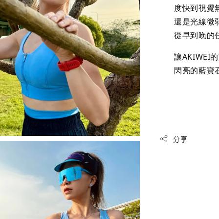
度快到視覺
還是光線微
從早到晚的
讓AKIWE
閃亮的藍寶
分享