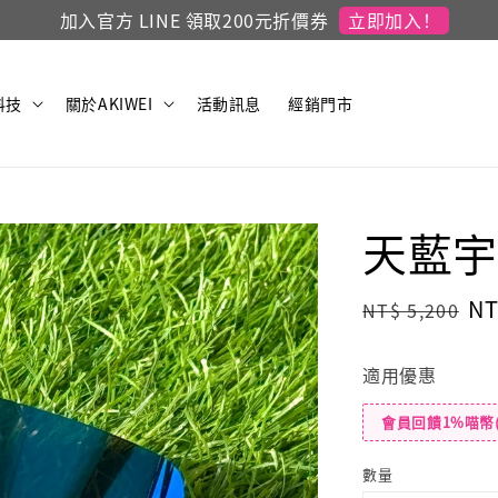
立即加入！
加入官方 LINE 領取200元折價券
科技
關於AKIWEI
活動訊息
經銷門市
天藍宇宙
Regular
Sa
NT
NT$ 5,200
price
pr
適用優惠
會員回饋1%喵幣
數量