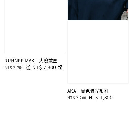
RUNNER MAX｜大臉救星
Regular
Sale
從
NT$ 2,800
起
NT$ 3,200
price
price
AKA｜實色偏光系列
Regular
Sale
NT$ 1,800
NT$ 2,200
price
price