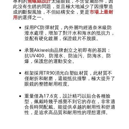
專利的
無螺絲設計
太陽眼鏡，不含金屬部件，因
此沒有生銹的問題，並且極大地減少了因撞擊造
成的斷裂風險，不但結構安全，更是
市場上最耐
用
的選擇之一。
採用PC防彈材質，內外層均經過奈米級防
潑水處理，增加了對汗水和海水的抵抗力，
並配有硬化鍍層，保證鏡片不脫膜。
承襲Akiwei由品牌創立之初即有的基因：
抗UV400、防潑水、防油污、防海水、防
爆，保護您的運動安全。
框架採用TR90消光白塑鈦材質，此材質不
僅耐折和耐磨，還能抵抗撞擊，極大提升了
眼鏡的整體耐用程度。
重量僅為17.6克，設計精巧以貼合各種臉
型，佩戴時幾乎感覺不到它的存在，非常適
合長時間配戴。能提供卓越的耐用性和舒適
性，是追求高品質和耐用性的理想選擇。