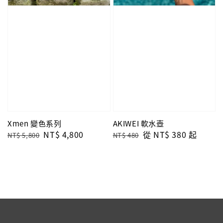
Xmen 變色系列
AKIWEI 軟水壺
Regular
Sale
NT$ 4,800
Regular
Sale
從
NT$ 380
起
NT$ 5,800
NT$ 480
price
price
price
price