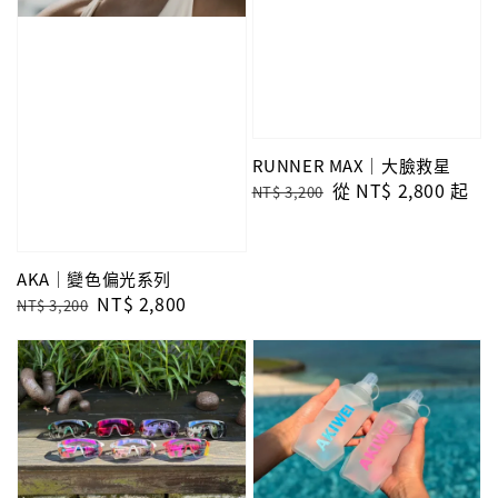
RUNNER MAX｜大臉救星
Regular
Sale
從
NT$ 2,800
起
NT$ 3,200
price
price
AKA｜變色偏光系列
Regular
Sale
NT$ 2,800
NT$ 3,200
price
price