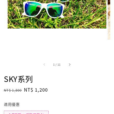
1
/
11
SKY系列
Regular
Sale
NT$ 1,200
NT$ 1,800
price
price
適用優惠