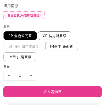
適用優惠
會員回饋1%喵幣(回饋金)
顏色
CP-變色偏光藍
CP-偏光漸層綠
GF-變色偏光玫瑰金
IM墾丁-鏡面紫
IM墾丁-鏡面銀
數量
加入購物車