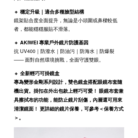
🔸
穩定升級｜適合多種臉型結構
鏡架貼合度全面提升，無論是小頭圍或鼻樑較低
者，都能穩穩服貼不滑落。
🔸
AKIWEI 專業戶外鏡片防護基因
抗 UV400｜防潑水｜防油污｜防海水｜防爆裂
—— 面對自然環境挑戰，全面守護雙眼。
🔸
全新輕巧可掛鏡盒
專為變形金剛系列設計，雙色鏡盒搭配眼鏡布套隨
機出貨。掛扣在外出包款上輕巧可愛！ 眼鏡布套兼
具擦拭布的功能，能防止鏡片刮傷，內層還可用來
清潔鏡面！ 更詳細的鏡片保養，可參考＜保養方式
＞。