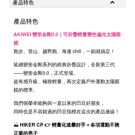
產品特色
產品特色
AKIWEI 變形金剛3.0｜可折疊輕量
變色
偏光太陽眼
鏡
跑步、登山、越野跑、海邊 chill，一副就搞定！
延續變形金剛系列的經典折疊設計，全新第三代
——變形金剛3.0，正式登場。
超有感升級、極致輕量，再次定義戶外運動太陽眼
鏡的標準。
我們很榮幸能夠與一直以來的凹豆好朋友，
同時也是不容錯過的凹豆指標在這次的產品連線！
⛰️
HIKER CP 👉 輕量化速攀好手＋各項運動不務
正業的男子