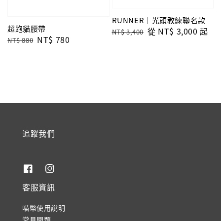
RUNNER｜光頭教練聯名款
超跑貓腰帶
Regular
Sale
從
NT$ 3,000
起
NT$ 3,400
Regular
Sale
NT$ 780
NT$ 880
price
price
price
price
追蹤我們
客服資訊
喵幣使用說明
常見問題