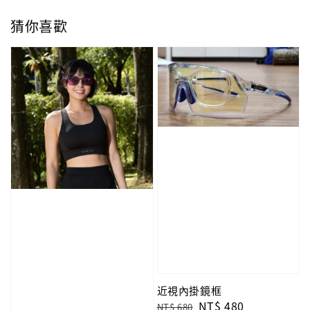
猜你喜歡
近視內掛鏡框
Regular
Sale
NT$ 480
NT$ 680