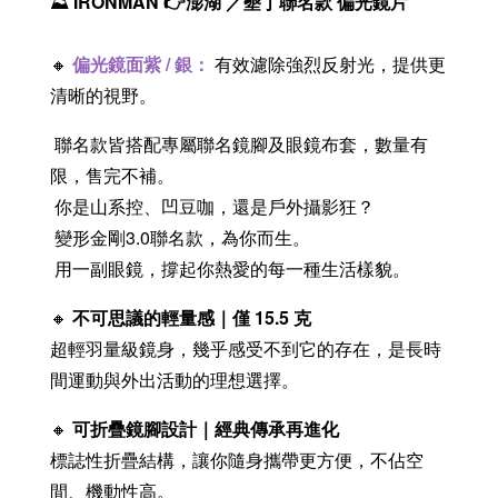
⛰️
IRONMAN
👉澎湖 ／墾丁聯名款 偏光鏡片
🔸
偏光鏡面紫 / 銀
：
有效濾除強烈反射光，提供更
清晰的視野。
聯名款皆搭配專屬聯名鏡腳及眼鏡布套，數量有
限，售完不補。
你是山系控、凹豆咖，還是戶外攝影狂？
變形金剛3.0聯名款，為你而生。
用一副眼鏡，撐起你熱愛的每一種生活樣貌。
🔸
不可思議的輕量感｜僅 15.5 克
超輕羽量級鏡身，幾乎感受不到它的存在，是長時
間運動與外出活動的理想選擇。
🔸
可折疊鏡腳設計｜經典傳承再進化
標誌性折疊結構，讓你隨身攜帶更方便，不佔空
間、機動性高。