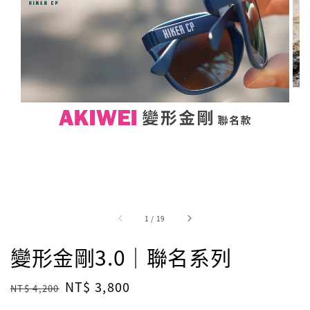
1
/
19
變形金剛3.0｜聯名系列
Regular
Sale
NT$ 3,800
NT$ 4,200
price
price