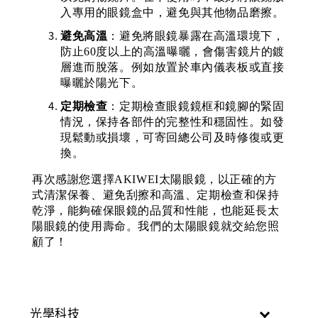
入專用的眼鏡盒中，避免與其他物品磨擦。
避免高溫
：避免將眼鏡暴露在高溫環境下，
防止
60度以上的高溫曝曬，會傷害鏡片的鍍
層進而脫落。
例如放置於車內儀表板或直接
曝曬於陽光下。
定期檢查
：定期檢查眼鏡鏡框和鏡腳的緊固
情況，保持各部件的完整性和穩固性。如發
現鬆動或損壞，可寄回總公司及時修復或更
換。
再次感謝您選擇AKIWEI太陽眼鏡，
以正確的方
式清潔保養、避免刮擦和高溫、定期檢查和保持
乾淨，能夠確保眼鏡的品質和性能，也能延長太
陽眼鏡的使用壽命。我們的太陽眼鏡
就交給您照
顧了！
光學科技