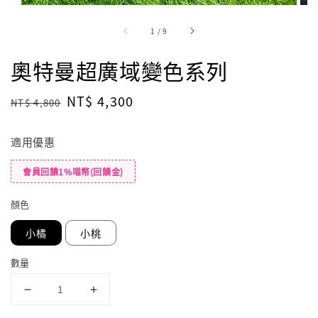
1
/
9
奧特曼超廣域變色系列
Regular
Sale
NT$ 4,300
NT$ 4,800
price
price
適用優惠
會員回饋1%喵幣(回饋金)
顏色
小橘
小桃
數量