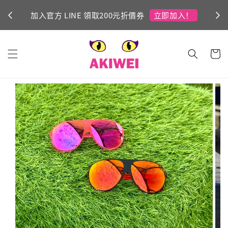
立即加入！
加入官方 LINE 領取200元折價券
Ni