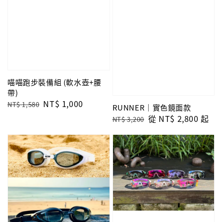
喵喵跑步裝備組 (軟水壺+腰
帶)
Regular
Sale
NT$ 1,000
NT$ 1,580
RUNNER｜實色鏡面款
price
price
Regular
Sale
從
NT$ 2,800
起
NT$ 3,200
price
price