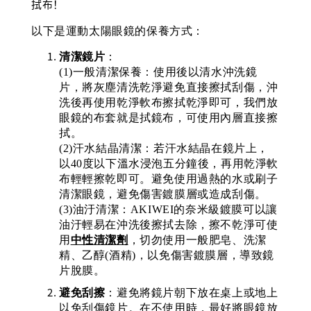
拭布！
以下是運動太陽眼鏡的保養方式：
清潔鏡片
：
(1)一般清潔保養：
使用後以清水沖洗鏡
片，將灰塵清洗乾淨避免直接擦拭刮傷，沖
洗後再使用乾淨軟布擦拭乾淨即可，我
們放
眼鏡的布套就是拭鏡布，可使用內層直接擦
拭。
(2)汗水結晶清潔：
若汗水結晶在鏡片上，
以40度以下溫水浸泡五分鐘後，再用乾淨軟
布輕輕擦乾即可。
避免使用過熱的水或刷子
清潔眼鏡，避免傷害鍍膜層或造成刮傷。
(3)油汙清潔：AKIWEI的奈米級鍍膜可以讓
油汙輕易在沖洗後擦拭去除，擦不乾淨可使
用
中性清潔劑
，切勿使用一般肥皂、洗潔
精、乙醇(酒精)，以免傷害鍍膜層，導致鏡
片脫膜。
避免刮擦
：避免將鏡片朝下放在桌上或地上
以免刮傷鏡片。在不使用時，最好將眼鏡放