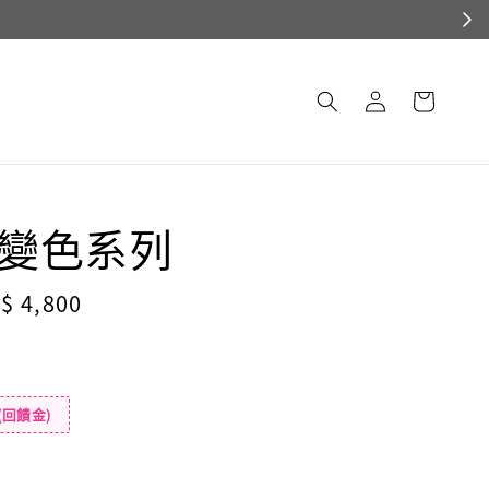
n 變色系列
le
$ 4,800
ice
(回饋金)