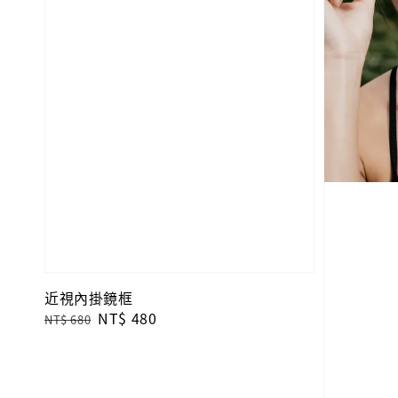
近視內掛鏡框
Regular
Sale
NT$ 480
NT$ 680
price
price