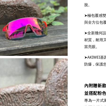
脫。   
➤極包覆感
與全方位包
➤全新幾何
材質，耐用
當亮眼。
➤
AKIWE
防爆，保護
內附贈新
並搭配粉
專為一片式