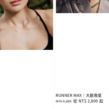
RUNNER MAX｜大臉救星
Regular
Sale
從
NT$ 2,800
起
NT$ 3,200
price
price