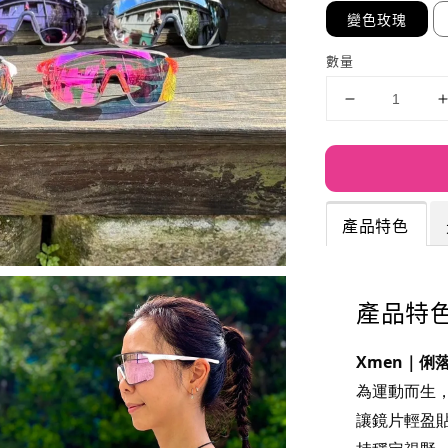
變色玫瑰
數量
產品特色
產品特
Xmen｜俐
為運動而生
讓鏡片輕盈