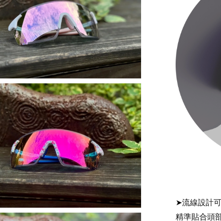
➤流線設計
精準貼合頭