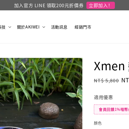
立即加入！
加入官方 LINE 領取200元折價券
科技
關於AKIWEI
活動訊息
經銷門市
Xme
Regular
Sa
NT
NT$ 5,800
price
pr
適用優惠
會員回饋1%喵幣
顏色