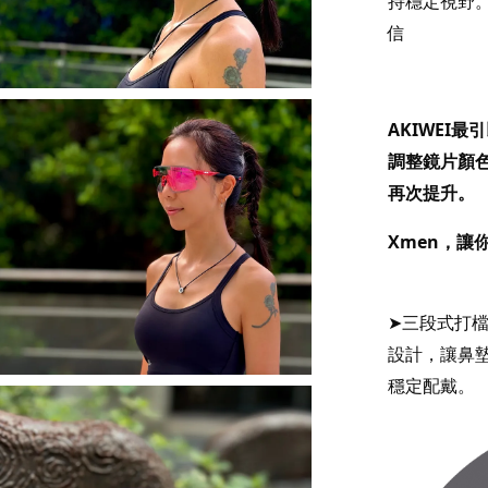
持穩定視野
信
AKIWEI
調整鏡片顏
再次提升。
Xmen，讓
➤三段式打
設計，讓鼻
穩定配戴。