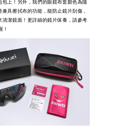
包包上！
另外，我們的眼鏡布套顏色為隨
時兼具擦拭布的功能，能防止鏡片刮傷，
來清潔鏡面！
更詳細的鏡片保養，請參考
喔！