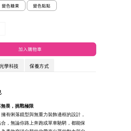
變色糖果
變色點點
加入購物車
光學科技
保養方式
色
落無畏，挑戰極限
，擁有俐落鏡型與無重力裝飾邊框的設計，
貼合，無論你路上奔跑或單車馳騁，都能保