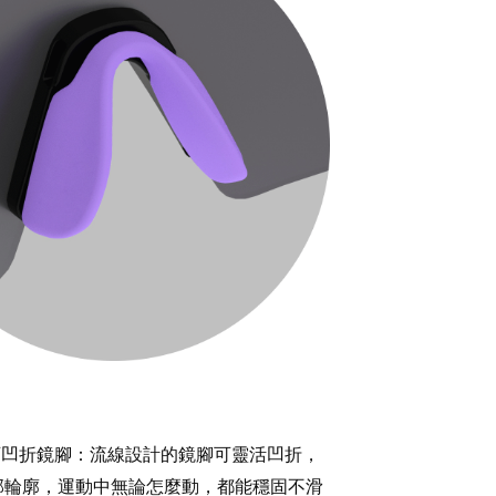
可凹折鏡腳：流線設計的鏡腳可靈活凹折，
部輪廓，運動中無論怎麼動，都能穩固不滑