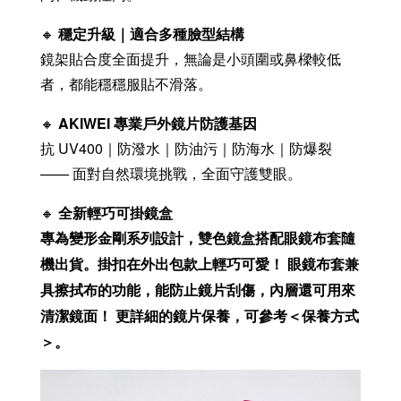
🔸
穩定升級｜適合多種臉型結構
鏡架貼合度全面提升，無論是小頭圍或鼻樑較低
者，都能穩穩服貼不滑落。
🔸
AKIWEI 專業戶外鏡片防護基因
抗 UV400｜防潑水｜防油污｜防海水｜防爆裂
—— 面對自然環境挑戰，全面守護雙眼。
🔸
全新輕巧可掛鏡盒
專為變形金剛系列設計，雙色鏡盒搭配眼鏡布套隨
機出貨。掛扣在外出包款上輕巧可愛！ 眼鏡布套兼
具擦拭布的功能，能防止鏡片刮傷，內層還可用來
清潔鏡面！ 更詳細的鏡片保養，可參考＜保養方式
＞。