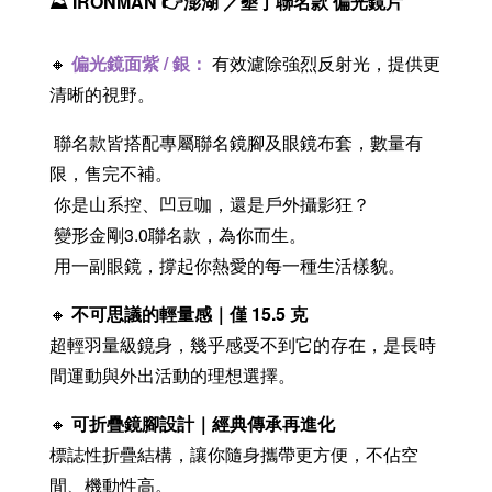
⛰️
IRONMAN
👉澎湖 ／墾丁聯名款 偏光鏡片
🔸
偏光鏡面紫 / 銀
：
有效濾除強烈反射光，提供更
清晰的視野。
聯名款皆搭配專屬聯名鏡腳及眼鏡布套，數量有
限，售完不補。
你是山系控、凹豆咖，還是戶外攝影狂？
變形金剛3.0聯名款，為你而生。
用一副眼鏡，撐起你熱愛的每一種生活樣貌。
🔸
不可思議的輕量感｜僅 15.5 克
超輕羽量級鏡身，幾乎感受不到它的存在，是長時
間運動與外出活動的理想選擇。
🔸
可折疊鏡腳設計｜經典傳承再進化
標誌性折疊結構，讓你隨身攜帶更方便，不佔空
間、機動性高。