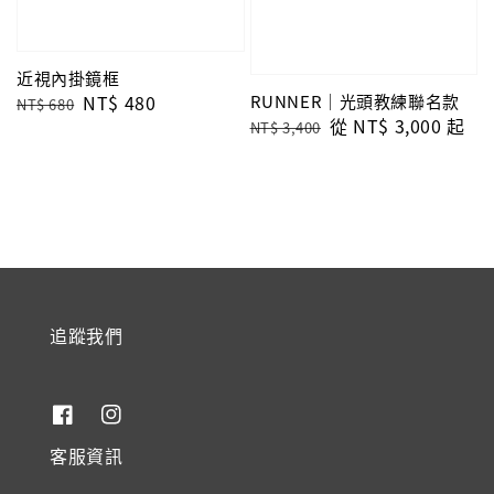
近視內掛鏡框
Regular
Sale
NT$ 480
RUNNER｜光頭教練聯名款
NT$ 680
Regular
Sale
從
NT$ 3,000
起
price
price
NT$ 3,400
price
price
追蹤我們
客服資訊