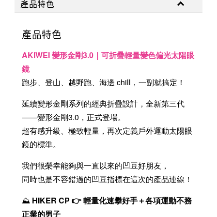
產品特色
產品特色
AKIWEI 變形金剛3.0｜可折疊輕量
變色
偏光太陽眼
鏡
跑步、登山、越野跑、海邊 chill，一副就搞定！
延續變形金剛系列的經典折疊設計，全新第三代
——變形金剛3.0，正式登場。
超有感升級、極致輕量，再次定義戶外運動太陽眼
鏡的標準。
我們很榮幸能夠與一直以來的凹豆好朋友，
同時也是不容錯過的凹豆指標在這次的產品連線！
⛰️
HIKER CP 👉 輕量化速攀好手＋各項運動不務
正業的男子