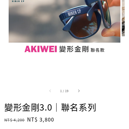
1
/
19
變形金剛3.0｜聯名系列
Regular
Sale
NT$ 3,800
NT$ 4,200
price
price