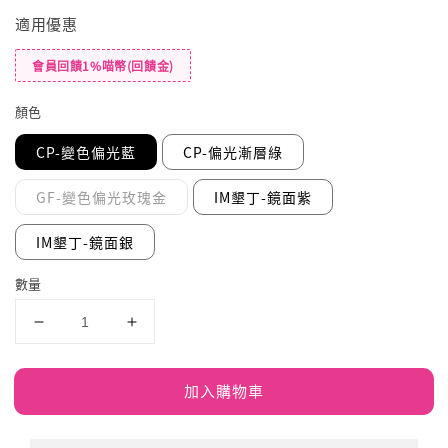
適用優惠
會員回饋1%喵幣(回饋金)
顏色
CP-變色偏光藍
CP-偏光漸層綠
GF-變色偏光玫瑰金
IM墾丁-鏡面紫
IM墾丁-鏡面銀
數量
加入購物車