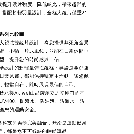
效提升鏡片強度、降低眩光，帶來超群的
。搭配超輕羽量設計，全框大鏡片僅重21
系列比較圖
大視域雙鏡片設計：為您提供無死角全景
野，不輸一片式風鏡，並能在日常休閒中
型，提升您的時尚感與自信。
準設計的超輕量彈性鏡框：無論是激烈運
日常佩戴，都能保持穩定不滑動，讓您佩
，輕鬆自在，隨時展現最佳的自己。
技承襲Akiwei由品牌創立之初即有的基
UV400、防潑水、防油污、防海水、防
護您的運動安全。
將科技與美學完美融合，無論是運動健身
行，都是您不可或缺的時尚單品。