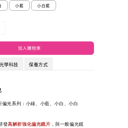
白
小藍
小白藍
加入購物車
光學科技
保養方式
色
析偏光系列：小綠、小藍、小白、小白
新研發
高解析強化偏光鏡片
，與一般偏光鏡