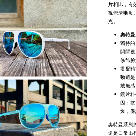
片相比，有
視覺清晰度
克。
奧特曼
獨特的
開闊視
修飾臉
搭配精
動還是
戴無感
鏡片科
因：抗
爆，保
奧特曼系列
還是日常出