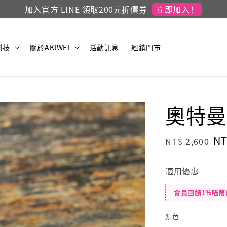
立即加入！
加入官方 LINE 領取200元折價券
科技
關於AKIWEI
活動訊息
經銷門市
奧特曼
Regular
Sa
NT
NT$ 2,600
price
pr
適用優惠
會員回饋1%喵幣
顏色