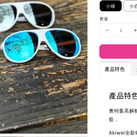
小綠
小
數量
產品特色
產品特
奧特曼高解
藍，
Akiwei全