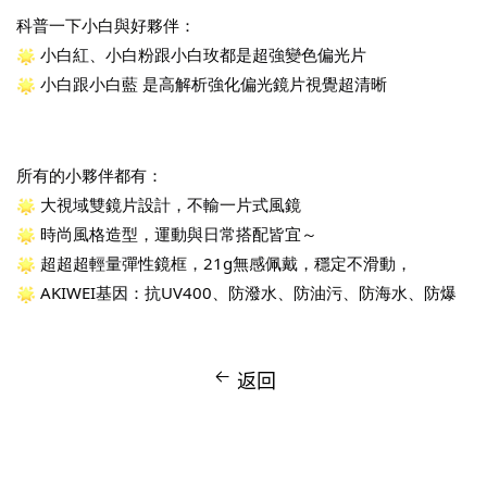
科普一下小白與好夥伴：
小白紅
、
小白粉
跟
小白玫
都是超強變色偏光片
小白
跟
小白藍
 是高解析強化偏光鏡片視覺超清晰
所有的小夥伴都有：
 大視域雙鏡片設計，不輸一片式風鏡
 時尚風格造型，運動與日常搭配皆宜～
 超超超輕量彈性鏡框，21g無感佩戴，穩定不滑動，
 AKIWEI基因：抗UV400、防潑水、防油污、防海水、防爆
返回