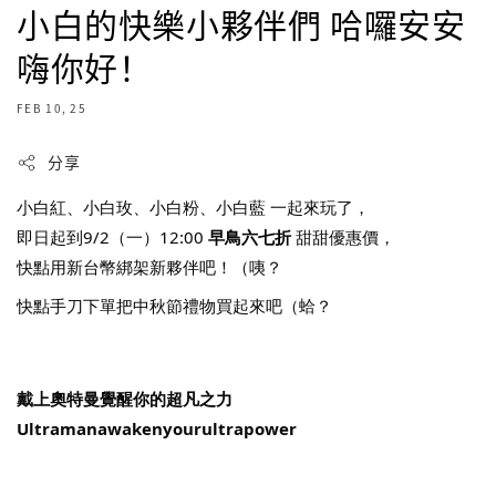
小白的快樂小夥伴們 哈囉安安
嗨你好！
FEB 10, 25
分享
小白紅、
小白玫
、
小白粉
、
小白藍
 一起來玩了，
即日起到9/2（一）12:00 
早鳥六七折
 甜甜優惠價，
快點用新台幣綁架新夥伴吧！（咦？
快點手刀下單把中秋節禮物買起來吧（蛤？
戴上奧特曼覺醒你的超凡之力
U
ltramanawakenyourultrapower