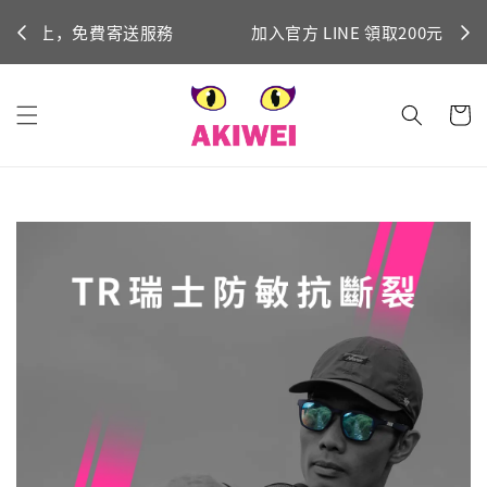
立即加入！
加入官方 LINE 領取200元折價券
Ni