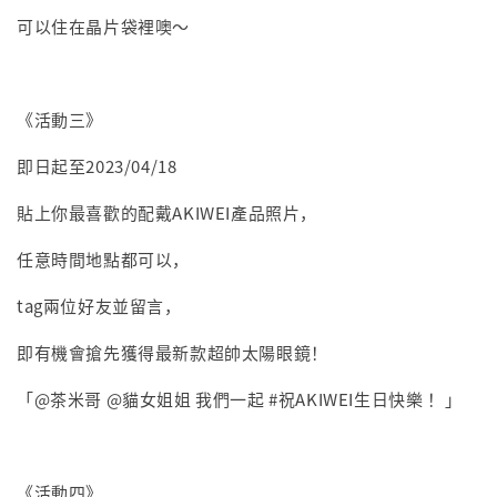
可以住在晶片袋裡噢～
《活動三》
即日起至2023/04/18
貼上你最喜歡的配戴AKIWEI產品照片，
任意時間地點都可以，
tag兩位好友並留言，
即有機會搶先獲得最新款超帥太陽眼鏡！
「@茶米哥 @貓女姐姐 我們一起 #祝AKIWEI生日快樂 ！」
《活動四》