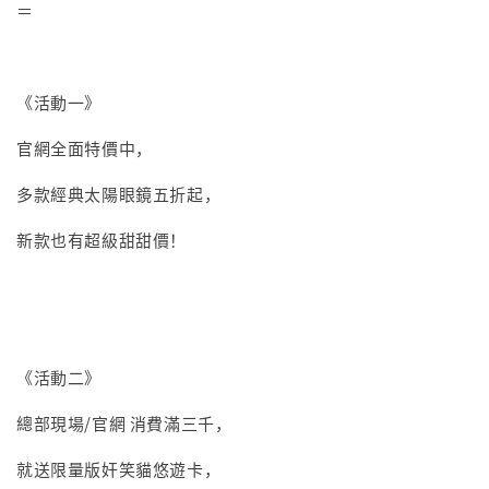
＝
《活動一》
官網全面特價中，
多款經典太陽眼鏡五折起，
新款也有超級甜甜價！
www.akiwei.com
《活動二》
總部現場/官網 消費滿三千，
就送限量版奸笑貓悠遊卡，