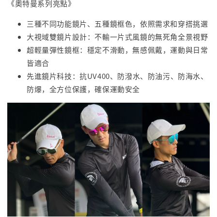
《奧特曼系列亮點》
三種不同功能鏡片、五種鏡框色，依照需求和穿搭挑選
大視域雙鏡片設計：不輸一片式風鏡的無死角全景視野
超輕量彈性鏡框：穩定不滑動，無感佩戴，運動與日常
皆適合
先進鏡片科技：抗UV400、防潑水、防油污、防海水、
防爆，全方位保護，確保運動安全