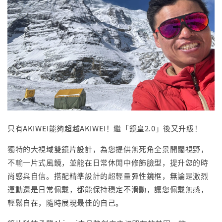
只有AKIWEI能夠超越AKIWEI！繼「鏡皇2.0」後又升級！
獨特的大視域雙鏡片設計，為您提供無死角全景開闊視野，
不輸一片式風鏡，並能在日常休閒中修飾臉型，提升您的時
尚感與自信。搭配精準設計的超輕量彈性鏡框，無論是激烈
運動還是日常佩戴，都能保持穩定不滑動，讓您佩戴無感，
輕鬆自在，隨時展現最佳的自己。