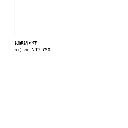
超跑貓腰帶
Regular
Sale
NT$ 780
NT$ 880
price
price