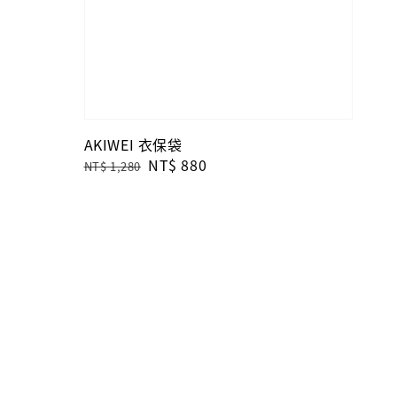
AKIWEI 衣保袋
Regular
Sale
NT$ 880
NT$ 1,280
price
price