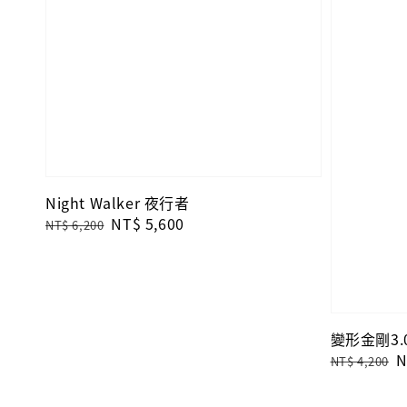
Night Walker 夜行者
Regular
Sale
NT$ 5,600
NT$ 6,200
price
price
變形金剛3
Regular
S
N
NT$ 4,200
price
p