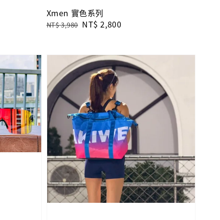
Xmen 實色系列
Regular
Sale
NT$ 2,800
NT$ 3,980
price
price