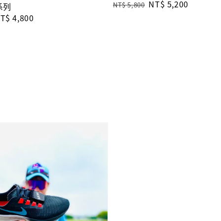
Regular
Sale
NT$ 5,200
NT$ 5,800
系列
price
price
ale
T$ 4,800
rice