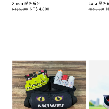
Xmen 變色系列
Lora 變色
Regular
Sale
NT$ 4,800
Regular
S
N
NT$ 5,800
NT$ 5,800
price
price
price
p