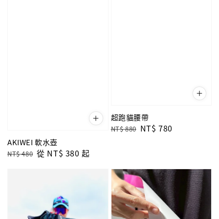
超跑貓腰帶
Regular
Sale
NT$ 780
NT$ 880
price
price
AKIWEI 軟水壺
Regular
Sale
從
NT$ 380
起
NT$ 480
price
price