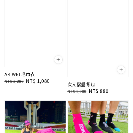
AKIWEI 毛巾衣
Regular
Sale
NT$ 1,080
NT$ 1,280
次元摺疊背包
price
price
Regular
Sale
NT$ 880
NT$ 1,080
price
price