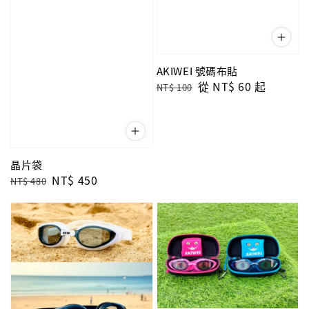
AKIWEI 號碼布貼
Regular
Sale
從
NT$ 60
起
NT$ 100
price
price
晶片袋
Regular
Sale
NT$ 450
NT$ 480
price
price