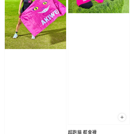
超跑貓 都會襪