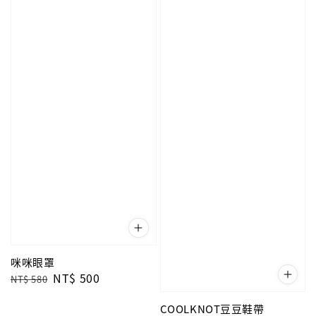
咪咪眼罩
Regular
Sale
NT$ 500
NT$ 580
price
price
COOLKNOT豆豆鞋帶