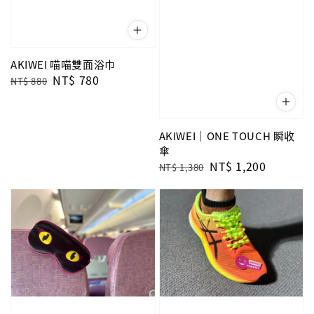
AKIWEI 喵喵雙面浴巾
Regular
Sale
NT$ 780
NT$ 880
price
price
AKIWEI｜ONE TOUCH 瞬收
傘
Regular
Sale
NT$ 1,200
NT$ 1,380
price
price