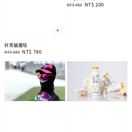
Regular
Sale
NT$ 200
NT$ 450
price
price
奸笑貓魔毯
Regular
Sale
NT$ 780
NT$ 880
price
price