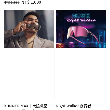
Regular
Sale
NT$ 1,000
price
price
NT$ 1,580
price
price
RUNNER MAX｜大臉救星
Night Walker 夜行者