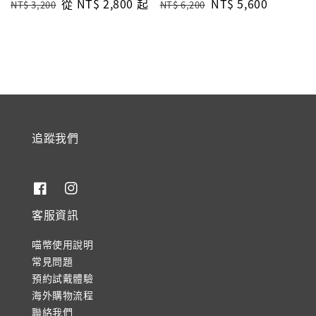
Regular
Sale
從
NT$ 2,800
起
Regular
Sale
NT$ 5,600
NT$ 3,200
NT$ 6,200
price
price
price
price
追蹤我們
客服資訊
喵幣使用說明
常見問題
預約試戴體驗
海外購物流程
聯絡我們