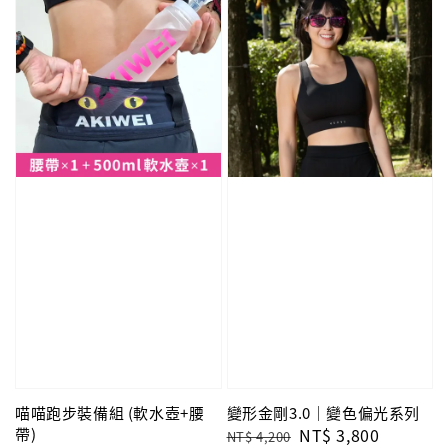
喵喵跑步裝備組 (軟水壺+腰
變形金剛3.0｜變色偏光系列
帶)
Regular
Sale
NT$ 3,800
NT$ 4,200