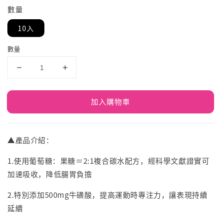
數量
10入
數量
加入購物車
▲產品介紹：
1.使用葡萄糖：果糖＝2:1複合碳水配方，經科學文獻證實可
加速吸收，降低腸胃負擔
2.特別添加500mg牛磺酸，提高運動時專注力，讓表現持續
延續