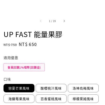
1
/
19
UP FAST 能量果膠
Regular
Sale
NT$ 650
NT$ 750
price
price
適用優惠
會員回饋1%喵幣(回饋金)
口味
戀夏芒果風味
酸櫻桃汁風味
洛神烏梅風味
海鹽莓果風味
百香蜜桃風味
檸檬萊姆風味