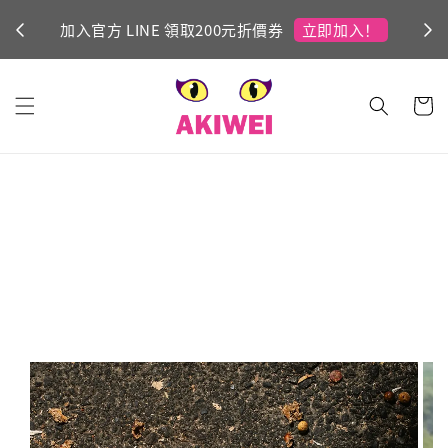
立即加入！
加入官方 LINE 領取200元折價券
Ni