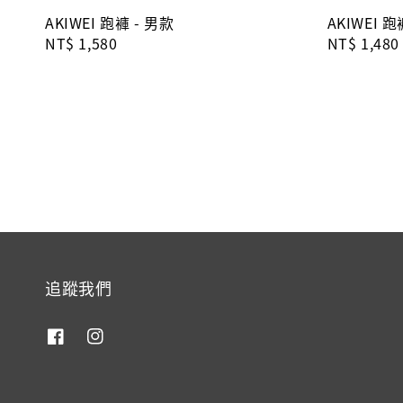
AKIWEI 跑褲 - 男款
AKIWEI 跑
Regular
NT$ 1,580
Regular
NT$ 1,480
price
price
追蹤我們