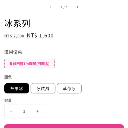
1
/
7
冰系列
Regular
Sale
NT$ 1,600
NT$ 2,000
price
price
適用優惠
會員回饋1%喵幣(回饋金)
顏色
芒果冰
冰炫風
草莓冰
數量