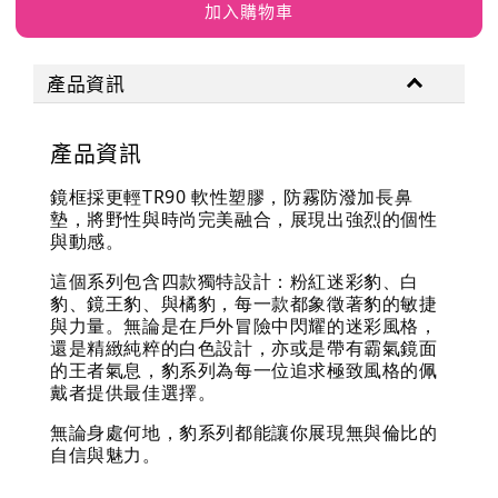
加入購物車
產品資訊
產品資訊
鏡框採更輕TR90 軟性塑膠，防霧防潑加長鼻
墊，將野性與時尚完美融合，展現出強烈的個性
與動感。
這個系列包含四款獨特設計：粉紅迷彩豹、白
豹、鏡王豹、與橘豹，每一款都象徵著豹的敏捷
與力量。無論是在戶外冒險中閃耀的迷彩風格，
還是精緻純粹的白色設計，亦或是帶有霸氣鏡面
的王者氣息，豹系列為每一位追求極致風格的佩
戴者提供最佳選擇。
無論身處何地，豹系列都能讓你展現無與倫比的
自信與魅力。