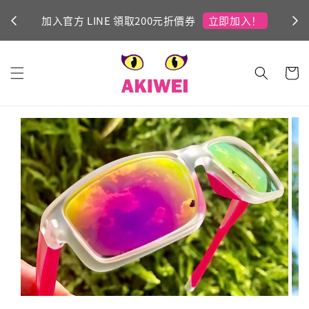
立即加入！
加入官方 LINE 領取200元折價券
Ni