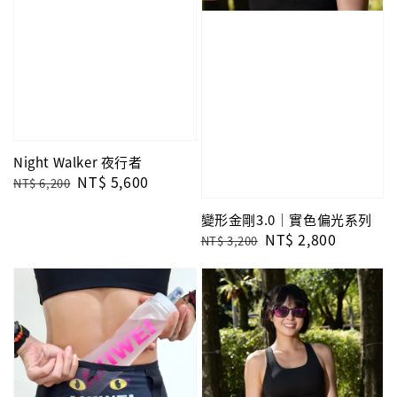
Night Walker 夜行者
Regular
Sale
NT$ 5,600
NT$ 6,200
price
price
變形金剛3.0｜實色偏光系列
Regular
Sale
NT$ 2,800
NT$ 3,200
price
price