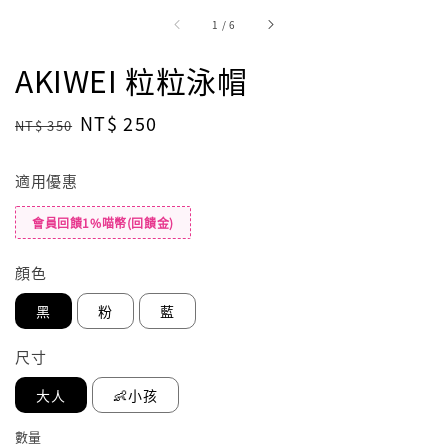
1
/
6
AKIWEI 粒粒泳帽
Regular
Sale
NT$ 250
NT$ 350
price
price
適用優惠
會員回饋1%喵幣(回饋金)
顔色
黑
粉
藍
尺寸
大人
👶小孩
數量