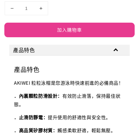
加入購物車
產品特色
產品特色
AKIWEI 粒粒泳帽是您游泳時快速前進的必備商品！
．內裏顆粒防滑設計：
有效防止滑落，保持最佳狀
態。
．止滑防靜電：
提升使用的舒適性與安全性。
．高品質矽膠材質：
觸感柔軟舒適，輕鬆無壓。