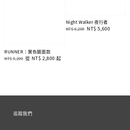
Night Walker 夜行者
Regular
Sale
NT$ 5,600
NT$ 6,200
price
price
RUNNER｜實色鏡面款
Regular
Sale
從
NT$ 2,800
起
NT$ 3,200
price
price
追蹤我們