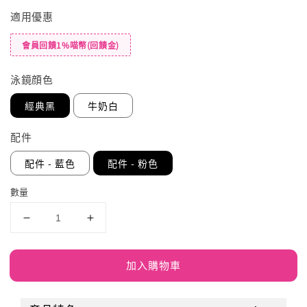
適用優惠
會員回饋1%喵幣(回饋金)
泳鏡顔色
經典黑
牛奶白
配件
配件 - 藍色
配件 - 粉色
數量
加入購物車