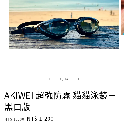
1
/
16
AKIWEI 超強防霧 貓貓泳鏡－
黑白版
Regular
Sale
NT$ 1,200
NT$ 1,500
price
price