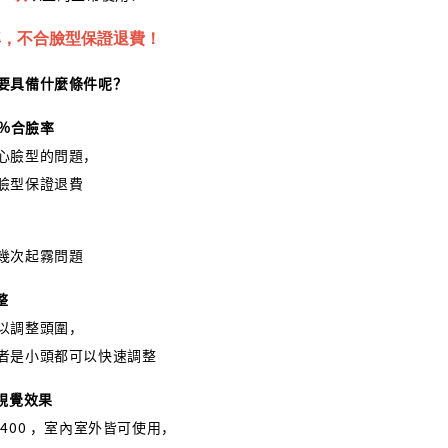
臉率，不合臉型保證退費！
要具備什麼條件呢？
9%合臉率
心臉型的問題，
臉型保證退費
幾次起霧問題
整
以調整頭圍，
者是小頭都可以快速調整
的視覺效果
400 ，室內室外皆可使用，