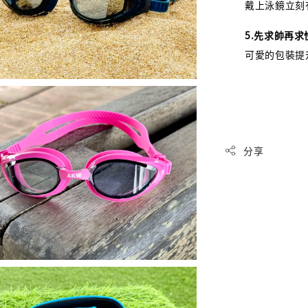
戴上泳鏡立刻
5.先求帥再求
可愛的包裝提
分享