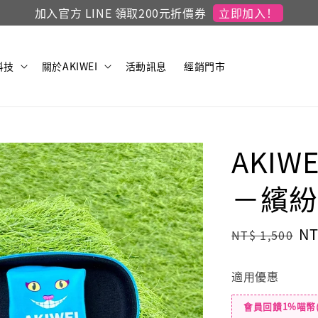
立即加入！
加入官方 LINE 領取200元折價券
科技
關於AKIWEI
活動訊息
經銷門市
AKIW
－繽紛
Regular
Sa
NT
NT$ 1,500
price
pr
適用優惠
會員回饋1%喵幣