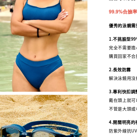
99.9%合
優秀的泳鏡需
1.不挑臉型9
完全不需要擔
購買回家不合
2.長效防霧
解決泳鏡用沒
3.專利快扣調
戴在頭上就可
不管是大頭或
4.開闊明亮
防紫外線抗UV