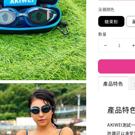
泳鏡顔色
糖果粉
數量
產品特色
產品特
AKIWEI測
防霧可以承受