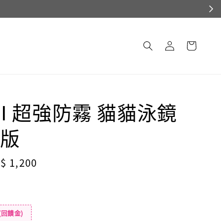
EI 超強防霧 貓貓泳鏡
版
le
$ 1,200
ice
(回饋金)