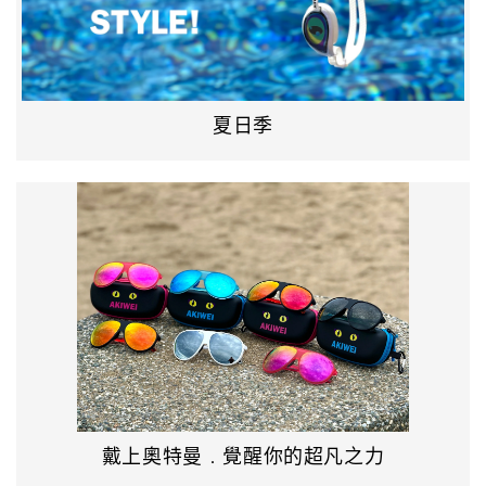
夏日季
戴上奧特曼﹒覺醒你的超凡之力