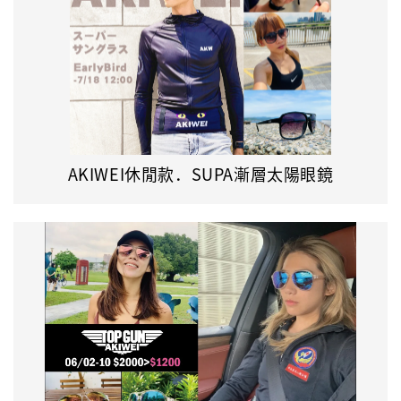
AKIWEI休閒款．SUPA漸層太陽眼鏡