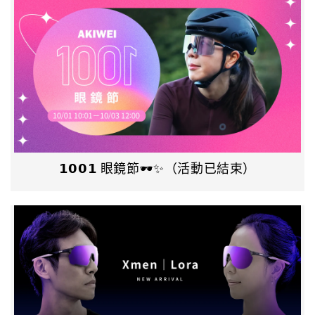
𝟭𝟬𝟬𝟭 眼鏡節🕶️✨（活動已結束）